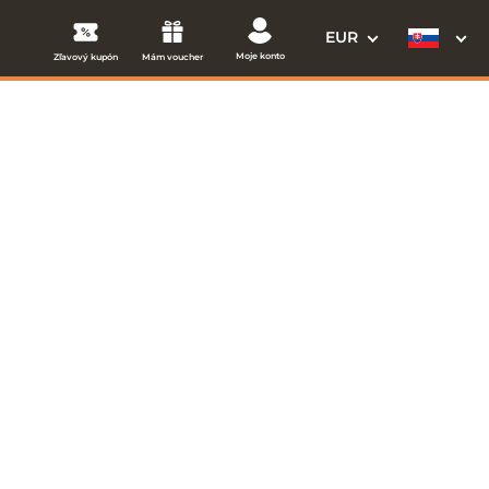
EUR
Moje konto
Zľavový kupón
Mám voucher
3. Vaše údaje
Dátum odchodu
osím vyberte