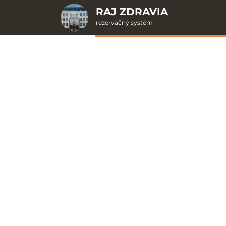
RAJ ZDRAVIA
rezervačný systém
2. Doplnkové služby
Aloe 1
u
rte
Pr