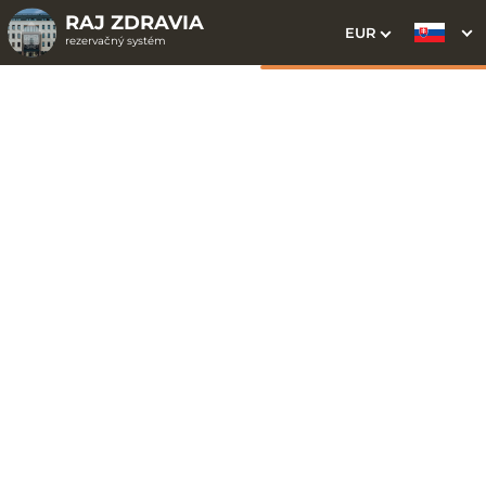
RAJ ZDRAVIA
EUR
rezervačný systém
1. Výber pobytu
2. Doplnkové služby
3. Vaše údaje
Dátum príchodu
Dátum odchodu
Prosím vyberte
Prosím vyberte