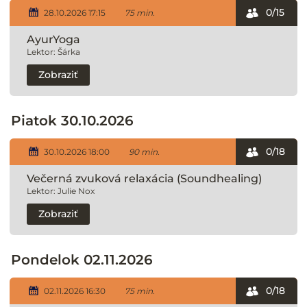
0/15
28.10.2026 17:15
75 min.
AyurYoga
Lektor: Šárka
Zobraziť
Piatok 30.10.2026
0/18
30.10.2026 18:00
90 min.
Večerná zvuková relaxácia (Soundhealing)
Lektor: Julie Nox
Zobraziť
Pondelok 02.11.2026
0/18
02.11.2026 16:30
75 min.