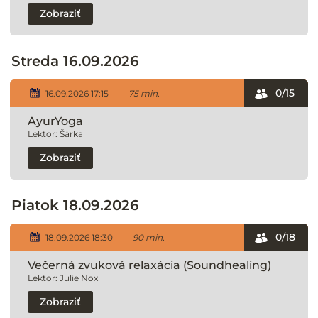
Zobraziť
Streda 16.09.2026
0/15
16.09.2026 17:15
75 min.
AyurYoga
Lektor: Šárka
Zobraziť
Piatok 18.09.2026
0/18
18.09.2026 18:30
90 min.
Večerná zvuková relaxácia (Soundhealing)
Lektor: Julie Nox
Zobraziť