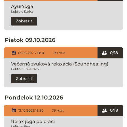
AyurYoga
Lektor: Šárka
Zobraziť
Piatok 09.10.2026
0/18
09.10.2026 18:00
90 min.
Večerná zvuková relaxácia (Soundhealing)
Lektor: Julie Nox
Zobraziť
Pondelok 12.10.2026
0/18
12.10.2026 16:30
75 min.
Relax joga po práci
Lektor: Eva