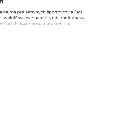
n
 najmä pre aktívnych športovcov a ľudí
uvoľniť svalové napätie, odstrániť únavu,
nnosť. Masáž zlepšuje prekrvenie,
e odplavovanie odpadových látok zo svalov
odná ako príprava pred športovým
tréningu alebo ako prevencia zranení. Pri
ie a hĺbkové techniky, ktoré sú
klienta.
čatiny)