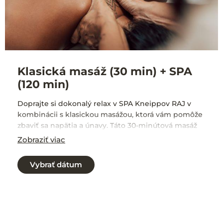
Klasická masáž (30 min) + SPA
(120 min)
Doprajte si dokonalý relax v SPA Kneippov RAJ v
kombinácii s klasickou masážou, ktorá vám pomôže
zbaviť sa napätia a únavy. Táto 30-minútová masáž
sa zameriava na problémové partie tela, ktoré sú
Zobraziť viac
počas dňa vystavené stresu a preťaženiu, čo môže
spôsobovať rôzne nepríjemné prejavy, ako sú
Vybrať dátum
svalová stuhnutosť, bolesť či únava.
Masáž si môžete vybrať podľa svojich preferencií –
masáž chrbta, nôh, šije alebo iných častí tela, ktoré
potrebujú uvoľnenie a regeneráciu.