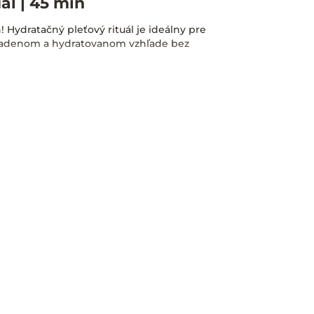
ál | 45 min
! Hydratačný pleťový rituál je ideálny pre
yhladenom a hydratovanom vzhľade bez
asáž rúk
áverečný krém
ení: pleť je okamžite hydratovaná, hladká,
 suchú, mdlú a unavenú.
jové ošetrenie – len dotyk, starostlivosť a
na pracovisku (napr. ochorenie,
i vyhradzujeme právo Vám poskytnúť
covisku.