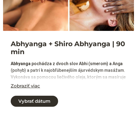
Abhyanga + Shiro Abhyanga | 90
min
Abhyanga
pochádza z dvoch slov Abhi (smerom) a Anga
(pohyb) a patrí k najobľúbenejším ájurvédskym masážam.
Vykonáva sa pomocou liečivého oleja, ktorým sa masíruje
celé telo ľahkými, hladkými a jemnými pohybmi. Olejovanie
Zobraziť viac
a jemná masáž stimuluje zmyslové receptory, poskytuje
hĺbkovú relaxáciu a vďaka vstrebávaniu oleja cez pokožku
Vybrať dátum
má nesmierne liečivé účinky na celý organizmus.
Poskytuje telu výživu a energiu, spomaľuje proces
starnutia a možno ju prirovnať k pocitu byť milovaný.
Shiro Abhyanga
pochádza z dvoch slov Shiro (hlava) a
Abhyanga (olejová masáž). Je to upokojujúca ájurvédska