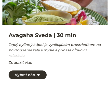
Avagaha Sveda | 30 min
Teplý bylinný kúpeľ je vynikajúcim prostriedkom na
povzbudenie tela a mysle a prináša hĺbkovú
relaxáciu.
Zobraziť viac
Avagaha Sveda pochádza z dvoch slov Avagaha
(ponorenie) a Sveda (premývanie alebo
Vybrať dátum
naparovanie) a je to ájurvédska liečebná terapia
spojená s kúpaním, ktorá očisťuje telo, osviežuje a
prináša pocit dokonalého uvoľnenia a relaxu.
Vykonáva sa pomocou liečivých bylinných zmesí,
ktoré spolu s teplou vodou podporujú správnu
cirkuláciu krvi a prinášajú okamžitú úľavu od
akýchkoľvek bolestí spôsobených zápalom alebo