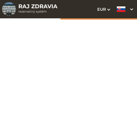
RAJ ZDRAVIA
EUR
rezervačný systém
1. Výber pobytu
2. Doplnkové služby
3. Vaše údaje
Aloe 2
Dátum príchodu
Dátum odchodu
Prosím vyberte
Prosím vyberte